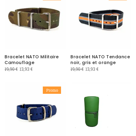
19,90 €.
13,93 €.
Bracelet NATO Militaire
Bracelet NATO Tendance
Camouflage
noir, gris et orange
Le
Le
Le
Le
19,90
€
13,93
€
19,90
€
13,93
€
prix
prix
prix
prix
initial
actuel
initial
actuel
était :
est :
Promo
était :
est :
19,90 €.
13,93 €.
19,90 €.
13,93 €.