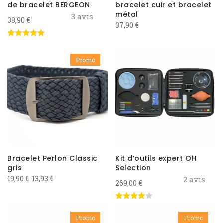
de bracelet BERGEON
bracelet cuir et bracelet
métal
3 avis
38,90
€
37,90
€
Promo
Bracelet Perlon Classic
Kit d’outils expert OH
gris
Selection
Le
Le
19,90
€
13,93
€
2 avis
269,00
€
prix
prix
initial
actuel
était :
est :
Promo
Promo