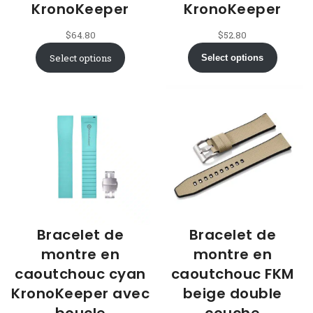
KronoKeeper
KronoKeeper
$
64.80
$
52.80
Select options
Select options
Bracelet de
Bracelet de
montre en
montre en
caoutchouc cyan
caoutchouc FKM
KronoKeeper avec
beige double