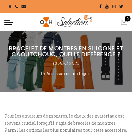
0
BRACELET DE MONTRES EN SILICONE ET
CAOUTCHOUC, QUELLE DIFFÉRENCE ?
12 Avril 2025
In
Accessoires horlogers
Pour les amateurs de montres, le choix des matériaux est
souvent crucial lorsqu’il s’agit de bracelet de montres.
Parmi les options les plus populaires pour cette accessoire,