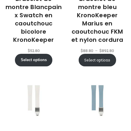
montre Blancpain
montre bleu
x Swatch en
KronoKeeper
caoutchouc
Marius en
bicolore
caoutchouc FKM
KronoKeeper
et nylon cordura
Plage
$
52.80
$
88.80
–
$
892.80
de
Select options
Select options
prix :
$88.80
à
$892.80