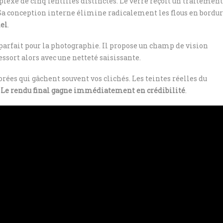
exe de cinq lentilles distinctes. Le verre reçoit un traitement
 Sa conception interne élimine radicalement les flous en bordu
nel
.
arfait pour la photographie. Il propose un champ de vision
ssort alors avec une netteté saisissante.
rées qui gâchent souvent vos clichés. Les teintes réelles du
.
Le rendu final gagne immédiatement en crédibilité
.