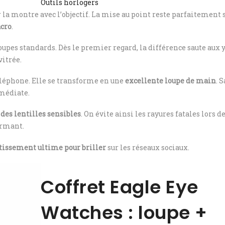
Outils horlogers
 la montre avec l’objectif. La mise au point reste parfaitement 
acro
.
oupes standards. Dès le premier regard, la différence saute aux 
vitrée.
téléphone. Elle se transforme en une
excellente loupe de main
. S
mmédiate.
 des lentilles sensibles
. On évite ainsi les rayures fatales lors d
ormant.
stissement ultime pour briller
sur les réseaux sociaux.
Coffret Eagle Eye
Watches : loupe +