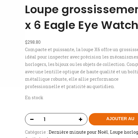
Loupe grossisseme
x 6 Eagle Eye Watc
$
298.80
Compacte et puissante, la loupe X6 offre un grossi
idéal pour inspecter avec précision les mécanisme
horlogers, les bijoux ou les objets de collection. Conç
avec une lentille optique de haute qualité et un boît
métallique robuste, elle allie performance
professionnelle et praticité au quotidien.
En stock
AJOUTER AU
PANIER
Catégorie :
Dernière minute pour Noël
, 
Loupe horlo