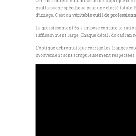
Cet instrument embarque un bloc optique compl
multicouche spécifique pour une clarté totale.
d’image. C’est un
véritable outil de profession
Le grossissement 6x s’impose comme le ratio p
suffisamment large. Chaque détail du cadran re
L’optique achromatique corrige les franges colo
mouvement sont scrupuleusement respectées