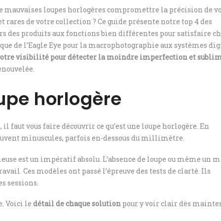
e de mauvaises loupes horlogères compromettre la précision de v
t rares de votre collection ? Ce guide présente notre top 4 des
rs des produits aux fonctions bien différentes pour satisfaire c
que de l’Eagle Eye pour la macrophotographie aux systèmes dig
otre visibilité pour détecter la moindre imperfection et subli
enouvelée.
oupe horlogère
il faut vous faire découvrir ce qu’est une loupe horlogère. En
ouvent minuscules, parfois en-dessous du millimètre.
érieuse est un impératif absolu. L’absence de loupe ou même un 
travail. Ces modèles ont passé l’épreuve des tests de clarté. Ils
s sessions.
. Voici le
détail de chaque solution
pour y voir clair dès mainte