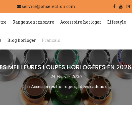
service@ohselection.com
tre
Rangement montre
Accessoire horloger
Lifestyle
s
Blog horloger
Français
LES MEILLEURES LOUPES HORLOGÈRES EN 2026 
24 Février 2026
In
Accessoires horlogers
,
Idées cadeaux