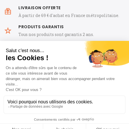
LIVRAISON OFFERTE
À partir de 69 € d'achat en France métropolitaine.
PRODUITS GARANTIS
Tous nos produits sont garantis 2 ans.
CGV
FAQ
Mentions Légales
Notre histoire
Offre de Bienvenue: -10 % avec le code
Guides
Blog horloger
Contact
« OHS1ER »