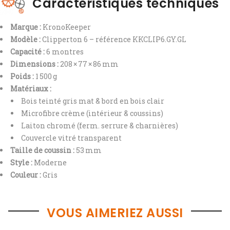
Caractéristiques techniques
Marque :
KronoKeeper
Modèle :
Clipperton 6 – référence KKCLIP6.GY.GL
Capacité :
6 montres
Dimensions :
208 × 77 × 86 mm
Poids :
1 500 g
Matériaux :
Bois teinté gris mat & bord en bois clair
Microfibre crème (intérieur & coussins)
Laiton chromé (ferm. serrure & charnières)
Couvercle vitré transparent
Taille de coussin :
53 mm
Style :
Moderne
Couleur :
Gris
VOUS AIMERIEZ AUSSI