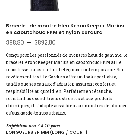
Bracelet de montre bleu KronoKeeper Marius
en caoutchouc FKM et nylon cordura
Plage
$
88.80
–
$
892.80
de
prix :
Conçu pour les passionnés de montres haut de gamme, le
$88.80
bracelet KronoKeeper Marius en caoutchouc FKM allie
à
robustesse industrielle et élégance contemporaine. Son
$892.80
revêtement textile Cordura offre un look sport-chic,
tandis que ses canaux d’aération assurent confort et
respirabilité au quotidien. Parfaitement étanche,
résistant aux conditions extrêmes et aux produits
chimiques, il s’adapte aussi bien aux montres de plongée
qu’aux garde-temps urbains.
Expédition sous 4 à 10 jours.
LONGUEURS EN MM (LONG / COURT)