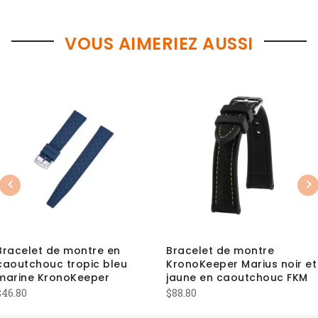
VOUS AIMERIEZ AUSSI
Previous
Nex
Bracelet de montre en
Bracelet de montre
caoutchouc tropic bleu
KronoKeeper Marius noir et
marine KronoKeeper
jaune en caoutchouc FKM
$
46.80
$
88.80