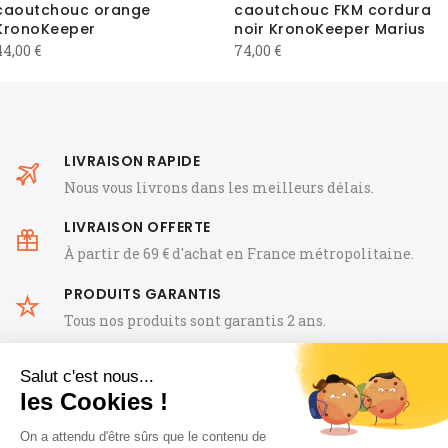
caoutchouc orange
caoutchouc FKM cordura
KronoKeeper
noir KronoKeeper Marius
44,00
€
74,00
€
LIVRAISON RAPIDE
Nous vous livrons dans les meilleurs délais.
LIVRAISON OFFERTE
À partir de 69 € d'achat en France métropolitaine.
PRODUITS GARANTIS
Tous nos produits sont garantis 2 ans.