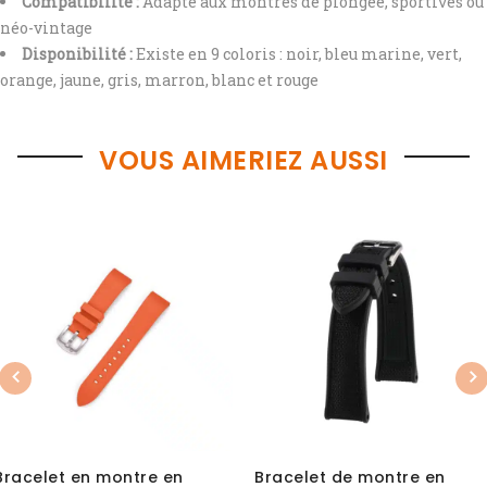
Compatibilité :
Adapté aux montres de plongée, sportives ou
néo-vintage
Disponibilité :
Existe en 9 coloris : noir, bleu marine, vert,
orange, jaune, gris, marron, blanc et rouge
VOUS AIMERIEZ AUSSI
Previous
Nex
Bracelet en montre en
Bracelet de montre en