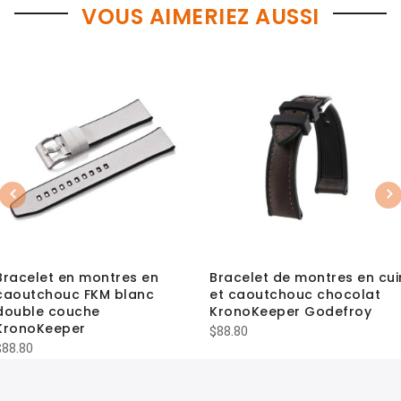
VOUS AIMERIEZ AUSSI
Previous
Nex
Bracelet en montres en
Bracelet de montres en cui
caoutchouc FKM blanc
et caoutchouc chocolat
double couche
KronoKeeper Godefroy
KronoKeeper
$
88.80
$
88.80