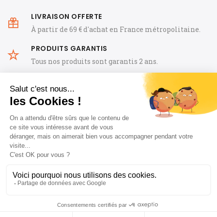
LIVRAISON OFFERTE
À partir de 69 € d'achat en France métropolitaine.
PRODUITS GARANTIS
Tous nos produits sont garantis 2 ans.
CGV
FAQ
Mentions Légales
Notre histoire
Offre de Bienvenue: -10 % avec le code
Guides
Blog horloger
Contact
« OHS1ER »