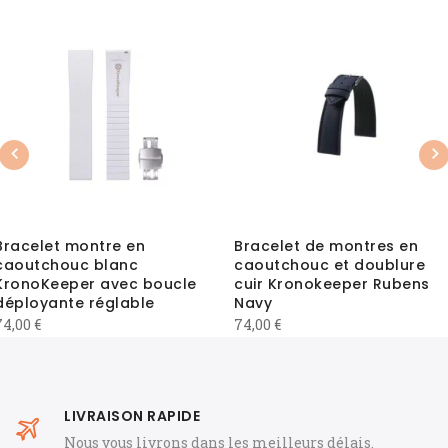
Previous
Nex
Bracelet montre en
Bracelet de montres en
caoutchouc blanc
caoutchouc et doublure
KronoKeeper avec boucle
cuir Kronokeeper Rubens
déployante réglable
Navy
74,00
€
74,00
€
LIVRAISON RAPIDE
Nous vous livrons dans les meilleurs délais.