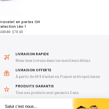
Bracelet en perles OH
Selection Léo 1
Le
Le
$
130.80
$
78.48
prix
prix
initial
actuel
était :
est :
LIVRAISON RAPIDE
$130.80.
$78.48.
Nous vous livrons dans les meilleurs délais.
LIVRAISON OFFERTE
À partir de 69 € d'achat en France métropolitaine.
PRODUITS GARANTIS
Tous nos produits sont garantis 2 ans.