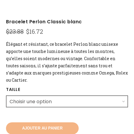
Bracelet Perlon Classic blanc
Le
Le
$
23.88
$
16.72
prix
prix
initial
actuel
Élégant et résistant, ce bracelet Perlon blanc unisexe
était :
est :
apporte une touche lumineuse à toutes les montres,
$23.88.
$16.72.
qu’elles soient modernes ou vintage. Confortable en
toutes saisons, il s’ajuste parfaitement sans trou et
s’adapte aux marques prestigieuses comme Omega, Rolex
ou Cartier.
TAILLE
AJOUTER AU PANIER