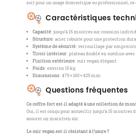
soit pour un usage domestique ou professionnel, ce c
Caractéristiques techn
Capacité
: jusqu’à 15 montres sur coussins indivi
Structure
: acier robuste pour une protection dur
Système de sécurité
: verrouillage par empreint
Tiroir intérieur
: plateau doublé en suédine avec
Finition extérieure
: cuir vegan élégant
Poids
: environ 15 kg
Dimensions
: 475 × 160 × 425 mm
Questions fréquentes
Ce coffre‑fort est‑il adapté à une collection de mo
Oui, il est conçu pour accueillir jusqu’à 15 montres
assurer un maintien sûr.
Le cuir vegan est‑il résistant à l’usure ?