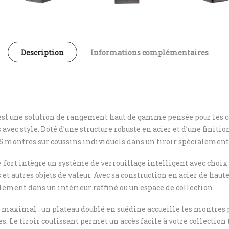
Description
Informations complémentaires
st une solution de rangement haut de gamme pensée pour les c
vec style. Doté d’une structure robuste en acier et d’une finiti
15 montres sur coussins individuels dans un tiroir spécialement 
e‑fort intègre un système de verrouillage intelligent avec choi
 autres objets de valeur. Avec sa construction en acier de haute q
ement dans un intérieur raffiné ou un espace de collection.
on maximal : un plateau doublé en suédine accueille les montres 
s. Le tiroir coulissant permet un accès facile à votre collection