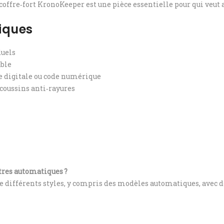
offre‑fort KronoKeeper est une pièce essentielle pour qui veut a
iques
duels
able
e digitale ou code numérique
 coussins anti‑rayures
ntres automatiques ?
 de différents styles, y compris des modèles automatiques, avec d