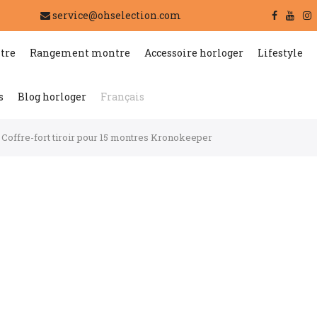
service@ohselection.com
tre
Rangement montre
Accessoire horloger
Lifestyle
s
Blog horloger
Français
Coffre-fort tiroir pour 15 montres Kronokeeper