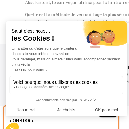
Absolument, le cuir vegan utilisé pour la finition e
Quelle est la méthode de verrouillage la plus sécuri
La méthode par empreinte digitale est la plus sécu
alternative sans biométrie.
LIVRAISON RAPIDE
L
Nous vous livrons dans les
À
meilleurs délais.
F
Offre de Bienvenue: -10 % avec le code
« OHS1ER »