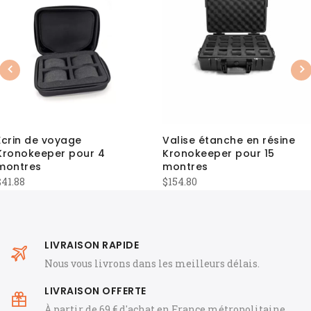
Previous
Nex
Ecrin de voyage
Valise étanche en résine
Kronokeeper pour 4
Kronokeeper pour 15
montres
montres
$
41.88
$
154.80
LIVRAISON RAPIDE
Nous vous livrons dans les meilleurs délais.
LIVRAISON OFFERTE
À partir de 69 € d'achat en France métropolitaine.