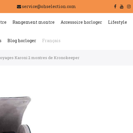
service@ohselection.com
tre
Rangement montre
Accessoire horloger
Lifestyle
s
Blog horloger
Français
 voyages Karoni 2 montres de Kronokeeper