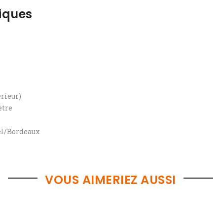
iques
érieur)
ètre
el/Bordeaux
VOUS AIMERIEZ AUSSI