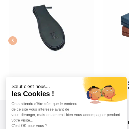
Previous
Etui de voyage en cuir Kronokeeper
Ecrin de vo
pour une montre
Kronokeepe
$
35.88
$
220.80
LIVRAISON RAPIDE
L