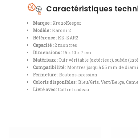
Caractéristiques techn
Marque :
KronoKeeper
Modèle :
Karoni 2
Référence :
KK-KAR2
Capacité :
2 montres
Dimensions :
15 x 10 x 7 cm
Matériaux :
Cuir véritable (extérieur), suède (int
Compatibilité :
Montres jusqu’à 55 mm de diam
Fermeture :
Boutons-pression
Coloris disponibles :
Bleu/Gris, Vert/Beige, Cam
Livré avec :
Coffret cadeau