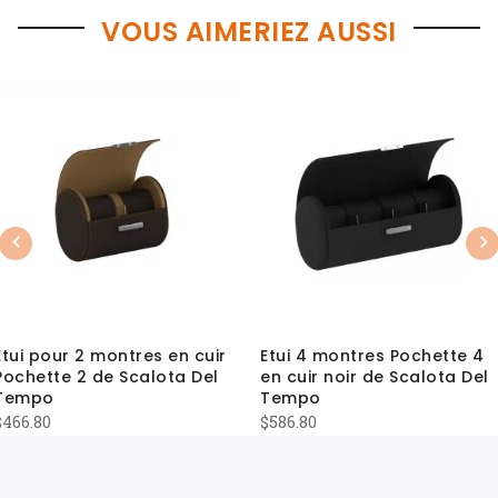
VOUS AIMERIEZ AUSSI
Previous
Nex
Etui pour 2 montres en cuir
Etui 4 montres Pochette 4
Pochette 2 de Scalota Del
en cuir noir de Scalota Del
Tempo
Tempo
$
466.80
$
586.80