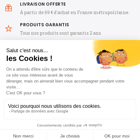
LIVRAISON OFFERTE
À partir de 69 € d'achat en France métropolitaine.
PRODUITS GARANTIS
Tous nos produits sont garantis 2 ans.
CGV
FAQ
Mentions Légales
Notre histoire
Offre de Bienvenue: -10 % avec le code
Guides
Blog horloger
Contact
« OHS1ER »