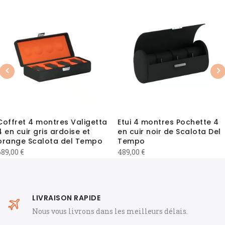
Previous
Nex
Coffret 4 montres Valigetta
Etui 4 montres Pochette 4
4 en cuir gris ardoise et
en cuir noir de Scalota Del
orange Scalota del Tempo
Tempo
689,00
€
489,00
€
LIVRAISON RAPIDE
Nous vous livrons dans les meilleurs délais.