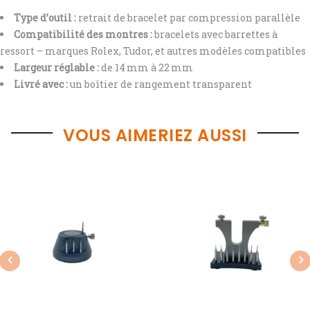
Type d’outil :
retrait de bracelet par compression parallèle
Compatibilité des montres :
bracelets avec barrettes à
ressort – marques Rolex, Tudor, et autres modèles compatibles
Largeur réglable :
de 14 mm à 22 mm
Livré avec :
un boîtier de rangement transparent
VOUS AIMERIEZ AUSSI
Previous
Nex