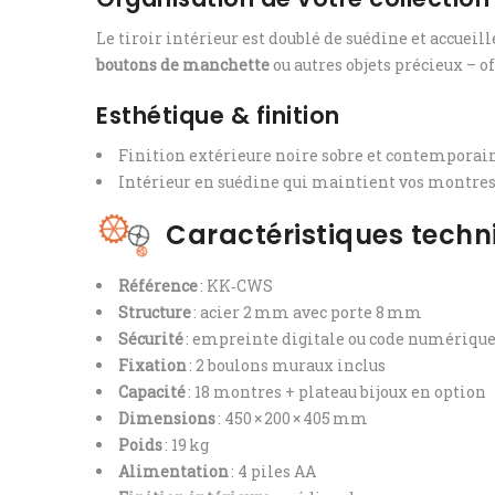
Le tiroir intérieur est doublé de suédine et accueill
boutons de manchette
ou autres objets précieux – o
Esthétique & finition
Finition extérieure noire sobre et contemporaine
Intérieur en suédine qui maintient vos montres 
Caractéristiques techn
Référence
: KK‑CWS
Structure
: acier 2 mm avec porte 8 mm
Sécurité
: empreinte digitale ou code numérique
Fixation
: 2 boulons muraux inclus
Capacité
: 18 montres + plateau bijoux en option
Dimensions
: 450 × 200 × 405 mm
Poids
: 19 kg
Alimentation
: 4 piles AA