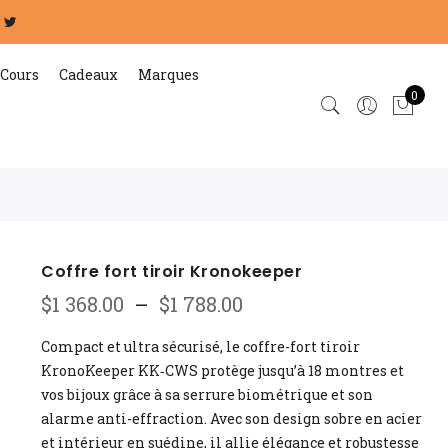
Cours
Cadeaux
Marques
0
Coffre fort tiroir Kronokeeper
Plage
$
1 368.00
–
$
1 788.00
de
prix :
Compact et ultra sécurisé, le coffre-fort tiroir
$1
KronoKeeper KK‑CWS protège jusqu’à 18 montres et
368.00
vos bijoux grâce à sa serrure biométrique et son
à
alarme anti-effraction. Avec son design sobre en acier
$1
et intérieur en suédine, il allie élégance et robustesse