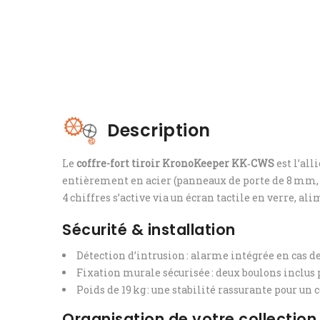
Description
Le
coffre-fort tiroir KronoKeeper KK‑CWS
est l’all
entièrement en acier (panneaux de porte de 8 mm, 
4 chiffres s’active via un écran tactile en verre, al
Sécurité & installation
Détection d’intrusion : alarme intégrée en cas 
Fixation murale sécurisée : deux boulons inclus 
Poids de 19 kg : une stabilité rassurante pour un
Organisation de votre collection