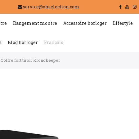
service@ohselection.com
tre
Rangement montre
Accessoire horloger
Lifestyle
s
Blog horloger
Français
Coffre fort tiroir Kronokeeper