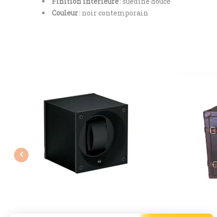
Finition intérieure
: suédine douce
Couleur
: noir contemporain
Previous